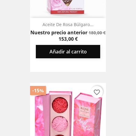
Aceite De Rosa Búlgaro...
Precio
Nuestro precio anterior
180,00 €
base
Precio
153,00 €
Añadir al carrito
-15%
favorite_border