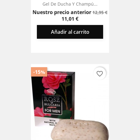
Gel De Ducha Y Champú...
Precio
Precio
Nuestro precio anterior
12,95 €
base
11,01 €
Añadir al carrito
-15%
favorite_border