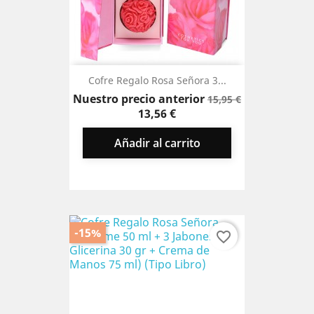
Cofre Regalo Rosa Señora 3...
Precio
Precio
Nuestro precio anterior
15,95 €
base
13,56 €
Añadir al carrito
-15%
favorite_border