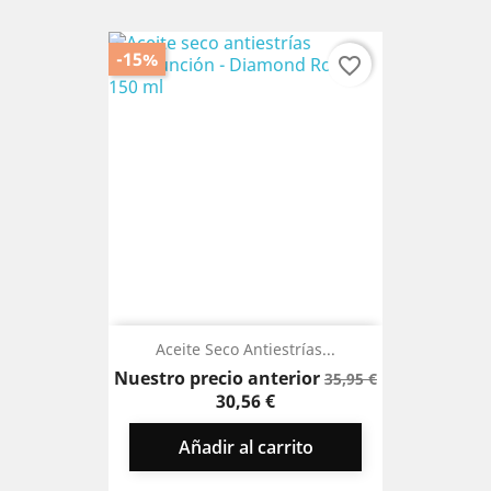
-15%
favorite_border
Aceite Seco Antiestrías...
Precio
Precio
Nuestro precio anterior
35,95 €
base
30,56 €
Añadir al carrito