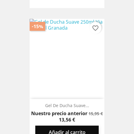
-15%
favorite_border
Gel De Ducha Suave...
Precio
Precio
Nuestro precio anterior
15,95 €
base
13,56 €
Añadir al carrito