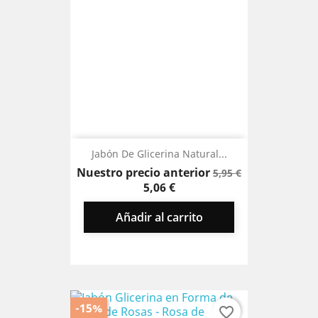
Jabón De Glicerina Natural...
Precio
Precio
Nuestro precio anterior
5,95 €
base
5,06 €
Añadir al carrito
-15%
favorite_border