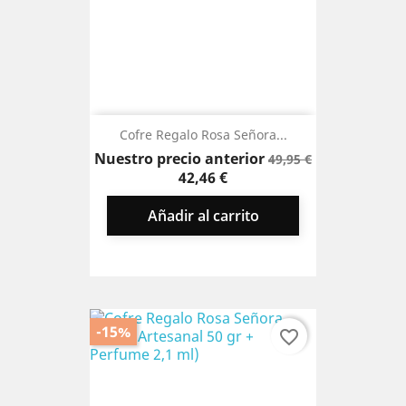
Cofre Regalo Rosa Señora...
Precio
Precio
Nuestro precio anterior
49,95 €
base
42,46 €
Añadir al carrito
-15%
favorite_border