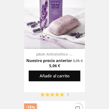
Jabón Anticelulítico -...
Precio
Precio
Nuestro precio anterior
5,95 €
base
5,06 €
Añadir al carrito
1
-15%
favorite_border