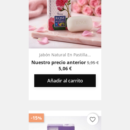
Jabón Natural En Pastilla...
Precio
Precio
Nuestro precio anterior
5,95 €
base
5,06 €
Añadir al carrito
-15%
favorite_border