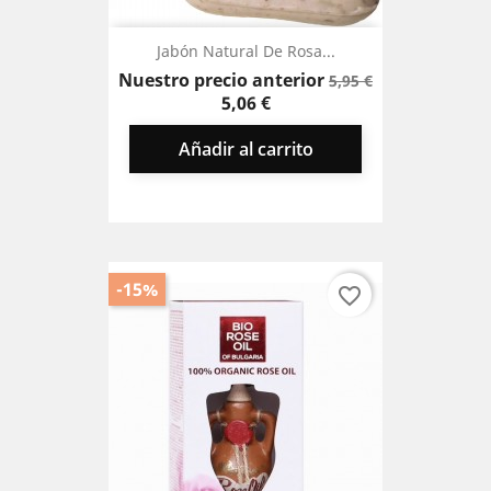
Jabón Natural De Rosa...
Precio
Precio
Nuestro precio anterior
5,95 €
base
5,06 €
Añadir al carrito
-15%
favorite_border