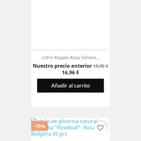
Cofre Regalo Rosa Señora...
Precio
Precio
Nuestro precio anterior
19,95 €
base
16,96 €
Añadir al carrito
-15%
favorite_border