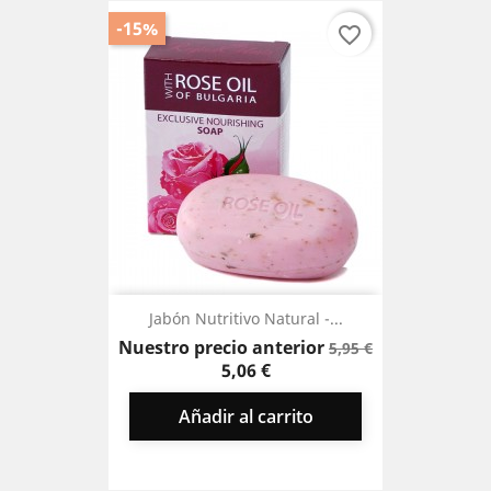
-15%
favorite_border
Jabón Nutritivo Natural -...
Precio
Precio
Nuestro precio anterior
5,95 €
base
5,06 €
Añadir al carrito