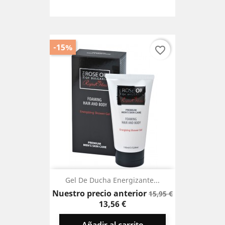
-15%
favorite_border
Gel De Ducha Energizante...
Precio
Precio
Nuestro precio anterior
15,95 €
base
13,56 €