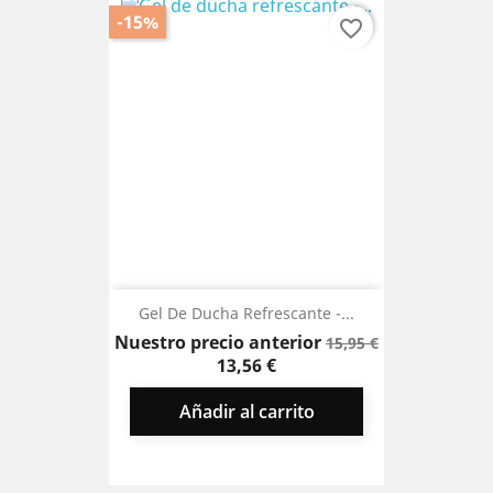
-15%
favorite_border
Gel De Ducha Refrescante -...
Precio
Precio
Nuestro precio anterior
15,95 €
base
13,56 €
Añadir al carrito