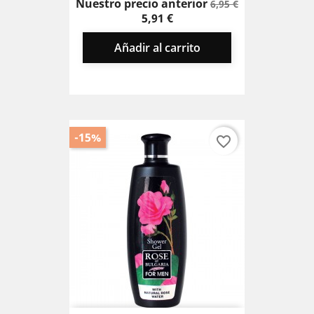
Precio
Precio
Nuestro precio anterior
6,95 €
base
5,91 €
Añadir al carrito
-15%
favorite_border