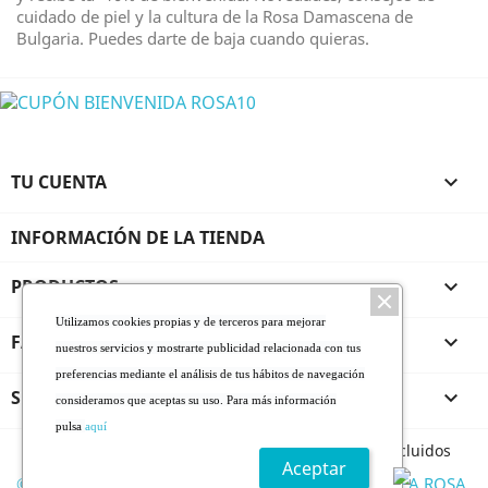
cuidado de piel y la cultura de la Rosa Damascena de
Bulgaria. Puedes darte de baja cuando quieras.
TU CUENTA

INFORMACIÓN DE LA TIENDA
PRODUCTOS

Utilizamos cookies propias y de terceros para mejorar
FARMALINEA ROSA DE BULGARIA

nuestros servicios y mostrarte publicidad relacionada con tus
preferencias mediante el análisis de tus hábitos de navegación
SERVICIO AL CLIENTE

consideramos que aceptas su uso. Para más información
pulsa
aquí
Todos los precios son indicados con impuestos incluidos
Aceptar
© 2026 - Todos los derechos reservados FARMALINEA ROSA