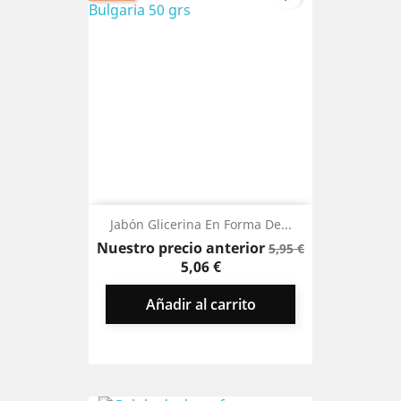
Jabón Glicerina En Forma De...
Precio
Precio
Nuestro precio anterior
5,95 €
base
5,06 €
Añadir al carrito