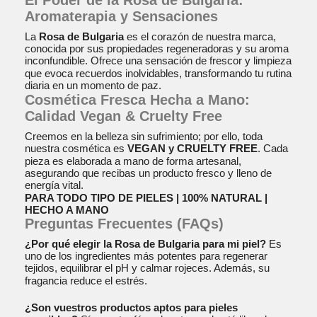
El Poder de la Rosa de Bulgaria:
Aromaterapia y Sensaciones
La
Rosa de Bulgaria
es el corazón de nuestra marca,
conocida por sus propiedades regeneradoras y su aroma
inconfundible
. Ofrece una sensación de frescor y limpieza
que evoca recuerdos inolvidables, transformando tu rutina
diaria en un momento de paz
.
Cosmética Fresca Hecha a Mano:
Calidad Vegan & Cruelty Free
Creemos en la belleza sin sufrimiento; por ello, toda
nuestra cosmética es
VEGAN y CRUELTY FREE
. Cada
pieza es elaborada a mano de forma artesanal,
asegurando que recibas un producto fresco y lleno de
energía vital
.
PARA TODO TIPO DE PIELES | 100% NATURAL |
HECHO A MANO
Preguntas Frecuentes (FAQs)
¿Por qué elegir la Rosa de Bulgaria para mi piel?
Es
uno de los ingredientes más potentes para regenerar
tejidos, equilibrar el pH y calmar rojeces
. Además, su
fragancia reduce el estrés
.
¿Son vuestros productos aptos para pieles