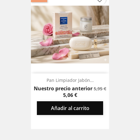
Pan Limpiador Jabón...
Precio
Precio
Nuestro precio anterior
5,95 €
base
5,06 €
Añadir al carrito