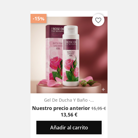
-15%
favorite_border
Gel De Ducha Y Baño -...
Precio
Precio
Nuestro precio anterior
15,95 €
base
13,56 €
Añadir al carrito