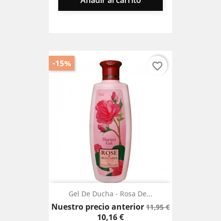
Añadir al carrito
-15%
favorite_border
Gel De Ducha - Rosa De...
Precio
Precio
Nuestro precio anterior
11,95 €
base
10,16 €