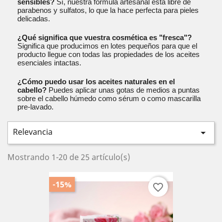
sensibles?
Sí, nuestra fórmula artesanal está libre de
parabenos y sulfatos, lo que la hace perfecta para pieles
delicadas
.
¿Qué significa que vuestra cosmética es "fresca"?
Significa que producimos en lotes pequeños para que el
producto llegue con todas las propiedades de los aceites
esenciales intactas
.
¿Cómo puedo usar los aceites naturales en el
cabello?
Puedes aplicar unas gotas de medios a puntas
sobre el cabello húmedo como sérum o como mascarilla
pre-lavado
.
Relevancia

Mostrando 1-20 de 25 artículo(s)
-15%
favorite_border