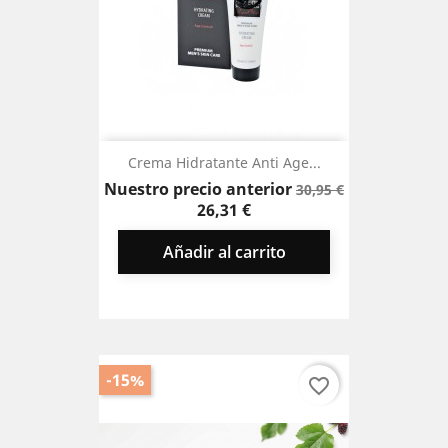
Crema Hidratante Anti Age...
Precio
Precio
Nuestro precio anterior
30,95 €
base
26,31 €
Añadir al carrito
-15%
favorite_border