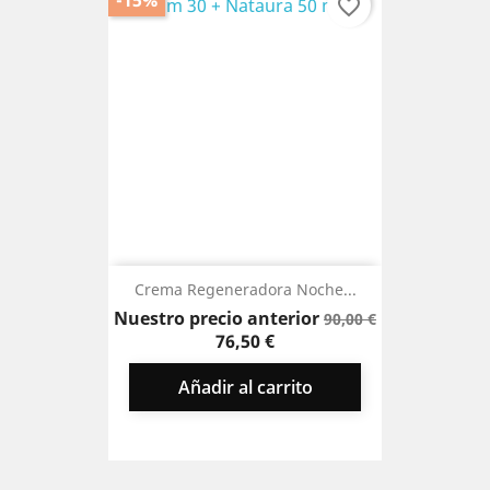
-15%
favorite_border
Crema Regeneradora Noche...
Precio
Precio
Nuestro precio anterior
90,00 €
base
76,50 €
Añadir al carrito