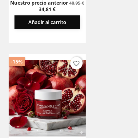
Precio
Precio
Nuestro precio anterior
40,95 €
base
34,81 €
Añadir al carrito
-15%
favorite_border