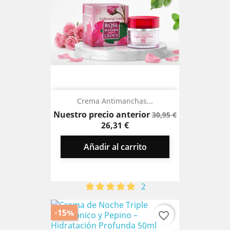
Crema Antimanchas...
Precio
Precio
Nuestro precio anterior
30,95 €
base
26,31 €
Añadir al carrito
2
-15%
favorite_border