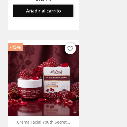
Añadir al carrito
-15%
favorite_border
Crema Facial Youth Secret...