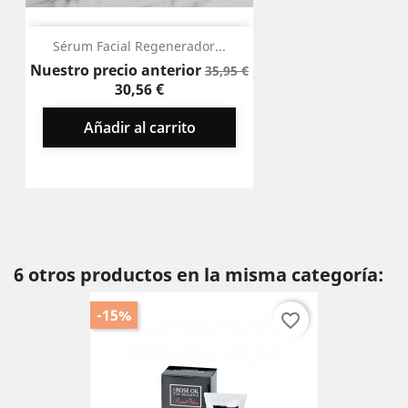
Sérum Facial Regenerador...
Precio
Precio
Nuestro precio anterior
35,95 €
base
30,56 €
Añadir al carrito
6 otros productos en la misma categoría:
-15%
favorite_border