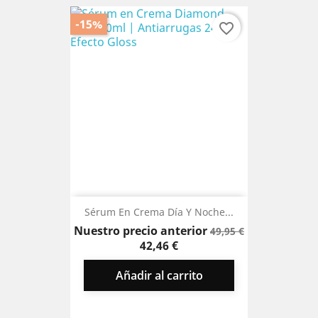
-15%
favorite_border
Sérum En Crema Día Y Noche...
Precio
Precio
Nuestro precio anterior
49,95 €
base
42,46 €
Añadir al carrito