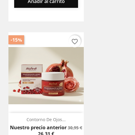
Añadir al carrito
-15%
favorite_border
Contorno De Ojos...
Precio
Precio
Nuestro precio anterior
30,95 €
base
26,31 €