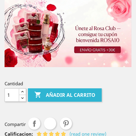
Cantidad

AÑADIR AL CARRITO
Compartir
Calificacion:
(read one review)