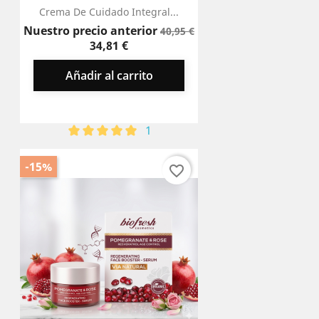
Crema De Cuidado Integral...
Precio
Precio
Nuestro precio anterior
40,95 €
base
34,81 €
Añadir al carrito
1
-15%
favorite_border