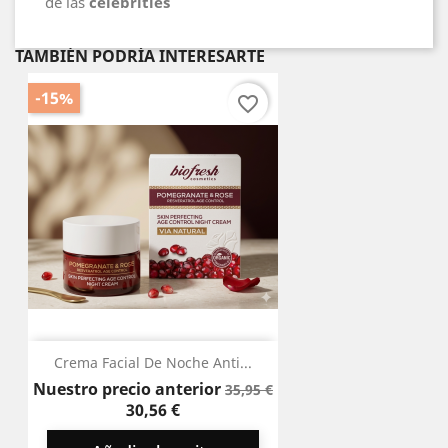
de las
celebrities
TAMBIÉN PODRÍA INTERESARTE
-15%
favorite_border
Crema Facial De Noche Anti...
Precio
Precio
Nuestro precio anterior
35,95 €
base
30,56 €