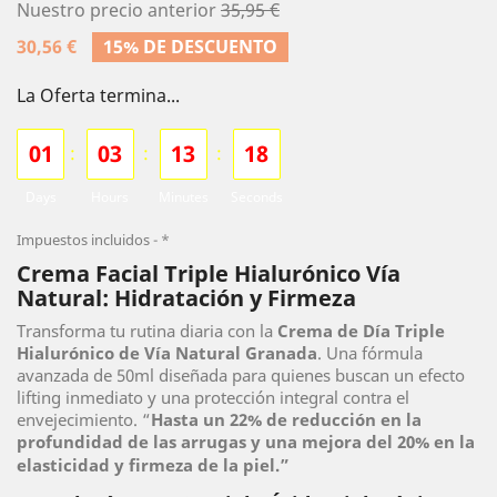
Nuestro precio anterior
35,95 €
30,56 €
15% DE DESCUENTO
La Oferta termina...
0
1
0
3
1
3
1
7
:
:
:
Days
Hours
Minutes
Seconds
Impuestos incluidos
*
Crema Facial Triple Hialurónico Vía
Natural: Hidratación y Firmeza
Transforma tu rutina diaria con la
Crema de Día Triple
Hialurónico de Vía Natural Granada
. Una fórmula
avanzada de 50ml diseñada para quienes buscan un efecto
lifting inmediato y una protección integral contra el
envejecimiento. “
Hasta un 22% de reducción en la
profundidad de las arrugas y una mejora del 20% en la
elasticidad y firmeza de la piel.”