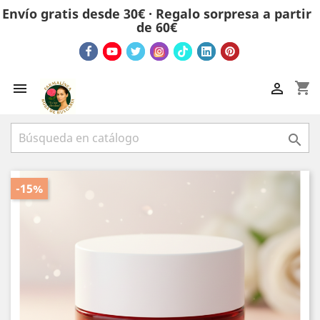
Envío gratis desde 30€ · Regalo sorpresa a partir
de 60€
shopping_cart



-15%