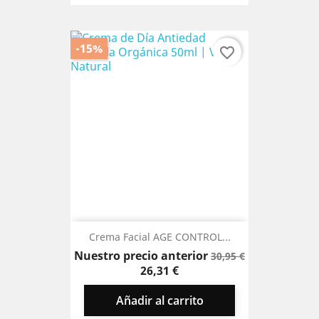
-15%
favorite_border
Crema Facial AGE CONTROL...
Precio
Precio
Nuestro precio anterior
30,95 €
base
26,31 €
Añadir al carrito