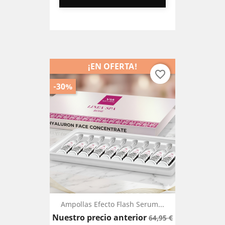
¡EN OFERTA!
favorite_border
-30%
Ampollas Efecto Flash Serum...
Precio
Precio
Nuestro precio anterior
64,95 €