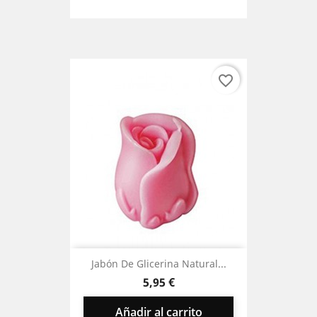
favorite_border
Jabón De Glicerina Natural...
Precio
5,95 €
Añadir al carrito