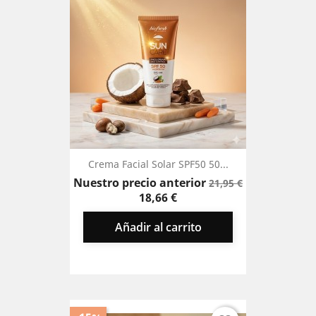
Crema Facial Solar SPF50 50...
Precio
Precio
Nuestro precio anterior
21,95 €
base
18,66 €
Añadir al carrito