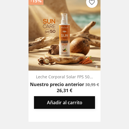
-15%
favorite_border
Leche Corporal Solar FPS 50...
Precio
Precio
Nuestro precio anterior
30,95 €
base
26,31 €
Añadir al carrito