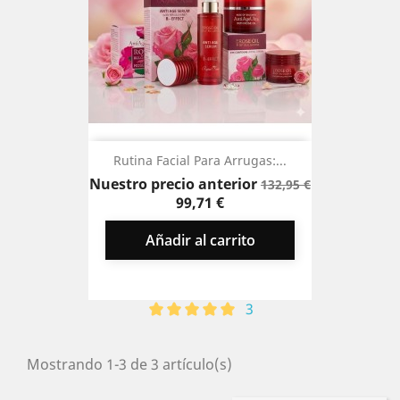
Rutina Facial Para Arrugas:...
Precio
Nuestro precio anterior
132,95 €
base
Precio
99,71 €
Añadir al carrito
3
Mostrando 1-3 de 3 artículo(s)