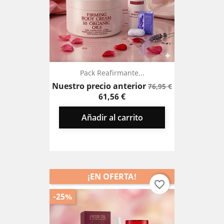
Pack Reafirmante...
Precio
Precio
Nuestro precio anterior
76,95 €
base
61,56 €
Añadir al carrito
¡EN OFERTA!
favorite_border
-25%