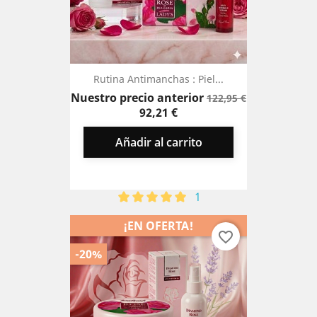
Rutina Antimanchas : Piel...
Precio
Nuestro precio anterior
122,95 €
base
Precio
92,21 €
Añadir al carrito
1
¡EN OFERTA!
favorite_border
-20%