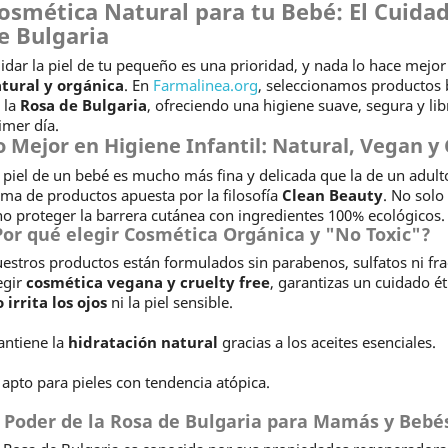
osmética Natural para tu Bebé: El Cuidad
e Bulgaria
idar la piel de tu pequeño es una prioridad, y nada lo hace mejor
tural y orgánica
. En
Farmalinea.org
, seleccionamos productos 
 la
Rosa de Bulgaria
, ofreciendo una higiene suave, segura y lib
imer día.
o Mejor en Higiene Infantil: Natural, Vegan y 
 piel de un bebé es mucho más fina y delicada que la de un adulto
ma de productos apuesta por la filosofía
Clean Beauty
. No solo
no proteger la barrera cutánea con ingredientes 100% ecológicos.
Por qué elegir Cosmética Orgánica y "No Toxic"?
estros productos están formulados sin parabenos, sulfatos ni frag
egir
cosmética vegana y cruelty free
, garantizas un cuidado ét
 irrita los ojos
ni la piel sensible.
ntiene la
hidratación natural
gracias a los aceites esenciales.
 apto para pieles con tendencia atópica.
l Poder de la Rosa de Bulgaria para Mamás y Bebé