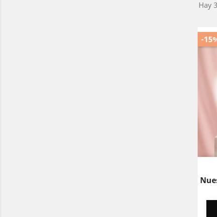
Hay 3
-15
Nues