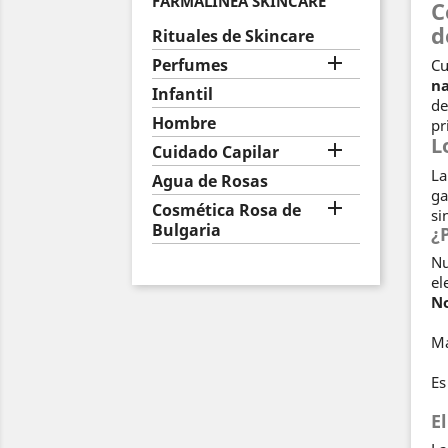
FARMALINEA SKINCARE
C
d
Rituales de Skincare

Perfumes
Cu
na
Infantil
de
Hombre
pr
L

Cuidado Capilar
La
Agua de Rosas
ga

Cosmética Rosa de
si
Bulgaria
¿
Nu
el
No
Ma
Es
E