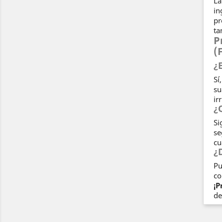
La
in
pr
ta
P
(
¿
Sí
su
ir
¿
Si
se
cu
¿
Pu
co
¡P
de