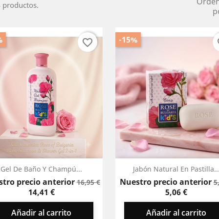
Orde
 productos.
p
%
-15%
favorite_border
fa
Vista rápida
Vista rápida


Gel De Baño Y Champú...
Jabón Natural En Pastilla..
Precio
Precio
P
tro precio anterior
Nuestro precio anterior
16,95 €
5
base
b
14,41 €
5,06 €
Añadir al carrito
Añadir al carrito