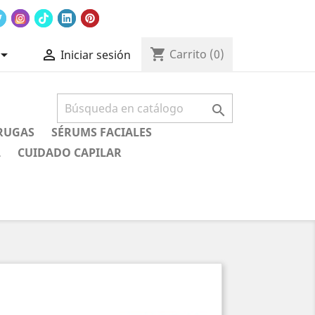
shopping_cart


Carrito
(0)
Iniciar sesión

RUGAS
SÉRUMS FACIALES
L
CUIDADO CAPILAR