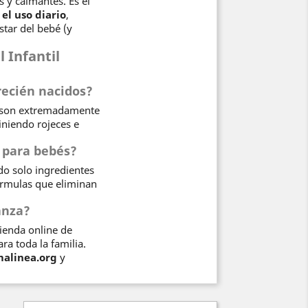
 y calmantes. Es el
el uso diario
,
tar del bebé (y
 Infantil
recién nacidos?
es son extremadamente
iniendo rojeces e
 para bebés?
do solo ingredientes
fórmulas que eliminan
anza?
tienda online de
ra toda la familia.
alinea.org
y