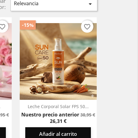
nar
Relevancia

or:
-15%
vorite_border
favorite_border
Vista rápida

.
Leche Corporal Solar FPS 50...
recio
Precio
Precio
Precio
Nuestro precio anterior
,95 €
30,95 €
ase
base
26,31 €
Añadir al carrito