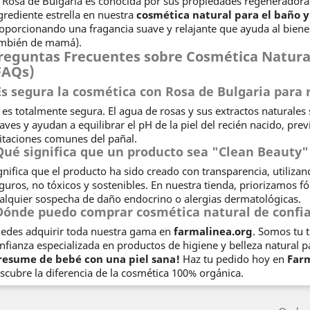
 Rosa de Bulgaria es conocida por sus propiedades regeneradoras
grediente estrella en nuestra
cosmética natural para el baño y 
oporcionando una fragancia suave y relajante que ayuda al bienes
mbién de mamá).
reguntas Frecuentes sobre Cosmética Natural
FAQs)
Es segura la cosmética con Rosa de Bulgaria para 
, es totalmente segura. El agua de rosas y sus extractos natural
aves y ayudan a equilibrar el pH de la piel del recién nacido, prev
ritaciones comunes del pañal.
Qué significa que un producto sea "Clean Beauty"
gnifica que el producto ha sido creado con transparencia, utilizan
guros, no tóxicos y sostenibles. En nuestra tienda, priorizamos 
alquier sospecha de daño endocrino o alergias dermatológicas.
Dónde puedo comprar cosmética natural de confi
edes adquirir toda nuestra gama en
farmalinea.org
. Somos tu 
nfianza especializada en productos de higiene y belleza natural pa
resume de bebé con una piel sana!
Haz tu pedido hoy en
Farm
scubre la diferencia de la cosmética 100% orgánica.