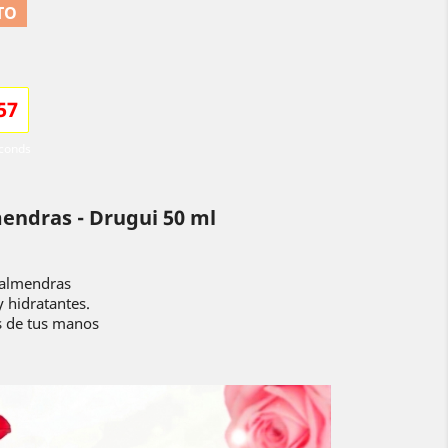
TO
5
5
conds
ndras - Drugui 50 ml
 almendras
 hidratantes.
s de tus manos