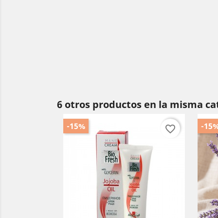
6 otros productos en la misma ca
-15%
-15
favorite_border