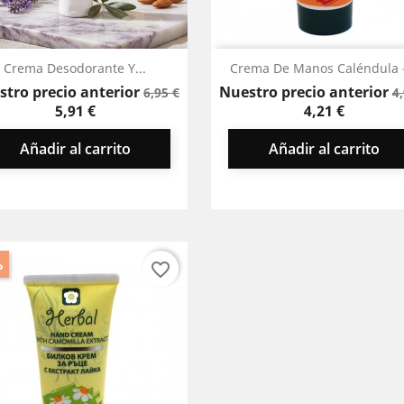
Vista rápida
Vista rápida


Crema Desodorante Y...
Crema De Manos Caléndula -
Precio
Precio
P
stro precio anterior
Nuestro precio anterior
6,95 €
4
base
b
5,91 €
4,21 €
Añadir al carrito
Añadir al carrito
%
favorite_border