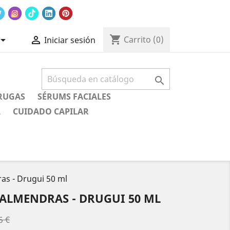
shopping_cart


Carrito
(0)
Iniciar sesión

RUGAS
SÉRUMS FACIALES
L
CUIDADO CAPILAR
s - Drugui 50 ml
ALMENDRAS - DRUGUI 50 ML
5 €