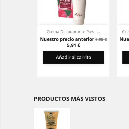
Vista rápida

Crema Desodorante Pies -...
Cre
Precio
Precio
Nuestro precio anterior
Nue
6,95 €
base
5,91 €
Añadir al carrito
PRODUCTOS MÁS VISTOS