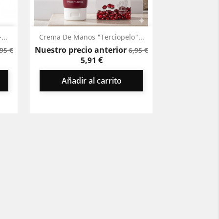
Vista rápida

...
Crema De Manos "Terciopelo"...
recio
Precio
Precio
Precio
Nuestro precio anterior
,95 €
6,95 €
ase
base
5,91 €
Añadir al carrito