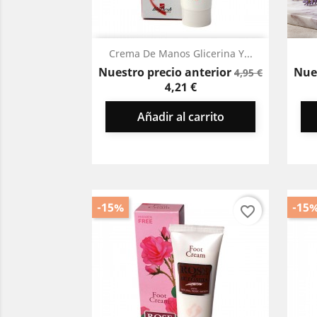
Vista rápida

Crema De Manos Glicerina Y...
Precio
Precio
Nuestro precio anterior
Nue
4,95 €
base
4,21 €
Añadir al carrito
-15%
-15
favorite_border