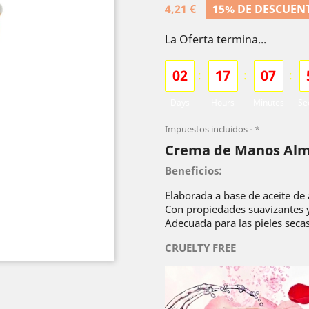
4,21 €
15% DE DESCUEN
La Oferta termina...
0
2
1
7
0
7
:
:
:
Days
Hours
Minutes
Se
Impuestos incluidos
*
Crema de Manos Alme
Beneficios:
Elaborada a base de aceite de
Con propiedades suavizantes y
Adecuada para las pieles seca
CRUELTY FREE