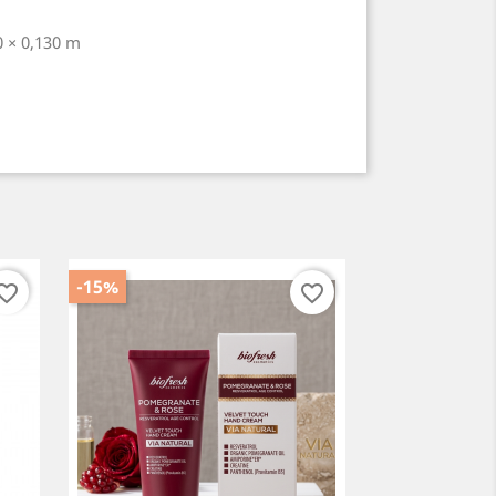
0 × 0,130 m
-15%
orite_border
favorite_border