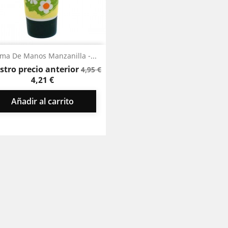
Vista rápida

ma De Manos Manzanilla -...
Precio
Precio
stro precio anterior
4,95 €
base
4,21 €
Añadir al carrito