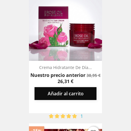
Crema Hidratante De Día...
Precio
Precio
Nuestro precio anterior
30,95 €
base
26,31 €
Añadir al carrito
1
-15%