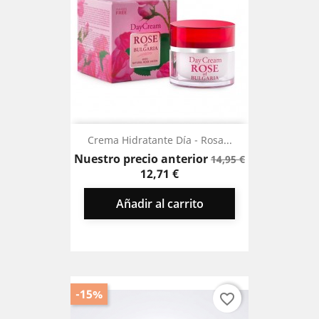
Crema Hidratante Día - Rosa...
Precio
Precio
Nuestro precio anterior
14,95 €
base
12,71 €
Añadir al carrito
-15%
favorite_border