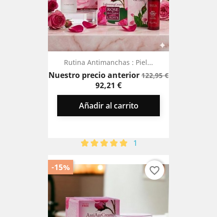
Rutina Antimanchas : Piel...
Precio
Nuestro precio anterior
122,95 €
base
Precio
92,21 €
Añadir al carrito
1
-15%
favorite_border