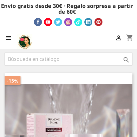
Envío gratis desde 30€ · Regalo sorpresa a partir
de 60€
shopping_cart



-15%