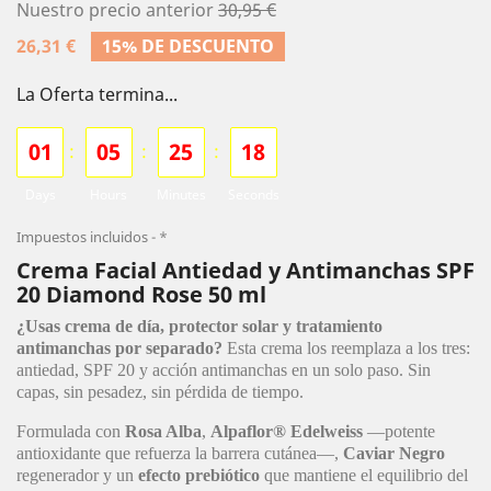
Nuestro precio anterior
30,95 €
26,31 €
15% DE DESCUENTO
La Oferta termina...
0
1
0
5
2
5
1
6
:
:
:
Days
Hours
Minutes
Seconds
Impuestos incluidos
*
Crema Facial Antiedad y Antimanchas SPF
20 Diamond Rose 50 ml
¿Usas crema de día, protector solar y tratamiento
antimanchas por separado?
Esta crema los reemplaza a los tres:
antiedad, SPF 20 y acción antimanchas en un solo paso. Sin
capas, sin pesadez, sin pérdida de tiempo.
Formulada con
Rosa Alba
,
Alpaflor® Edelweiss
—potente
antioxidante que refuerza la barrera cutánea—,
Caviar Negro
regenerador y un
efecto prebiótico
que mantiene el equilibrio del