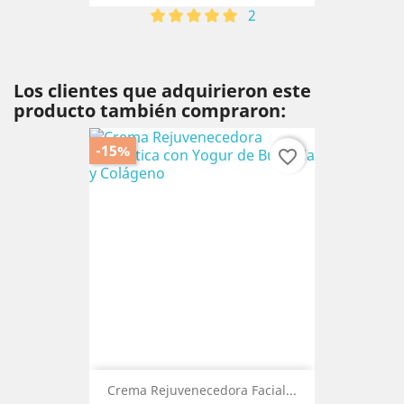
2
Los clientes que adquirieron este
producto también compraron:
-15%
favorite_border
Crema Rejuvenecedora Facial...