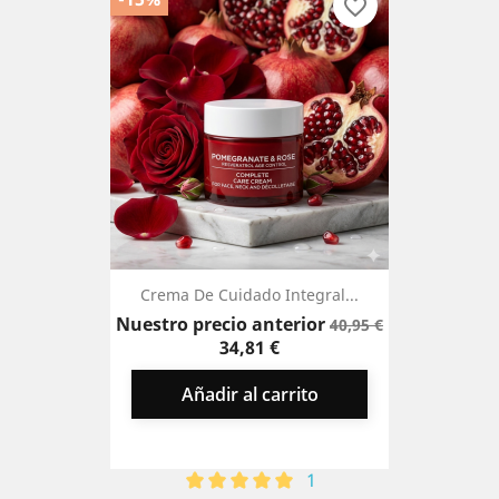
favorite_border
Crema De Cuidado Integral...
Precio
Precio
Nuestro precio anterior
40,95 €
base
34,81 €
Añadir al carrito
1