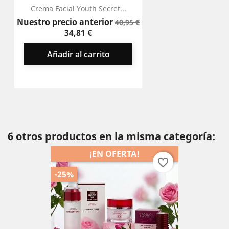
Crema Facial Youth Secret...
Precio
Precio
Nuestro precio anterior
40,95 €
base
34,81 €
Añadir al carrito
6 otros productos en la misma categoría:
¡EN OFERTA!
favorite_border
-25%