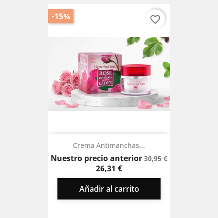
-15%
favorite_border
Crema Antimanchas...
Precio
Precio
Nuestro precio anterior
30,95 €
base
26,31 €
Añadir al carrito