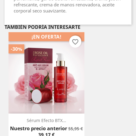
refrescante, crema de manos renovadora, aceite
corporal seco suavizante.
TAMBIÉN PODRÍA INTERESARTE
¡EN OFERTA!
favorite_border
-30%
Sérum Efecto BTX...
Precio
Precio
Nuestro precio anterior
55,95 €
base
39,17 €