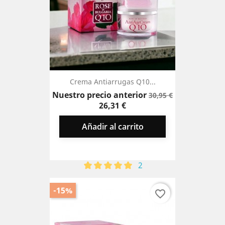
Crema Antiarrugas Q10...
Precio
Precio
Nuestro precio anterior
30,95 €
base
26,31 €
Añadir al carrito
2
-15%
favorite_border