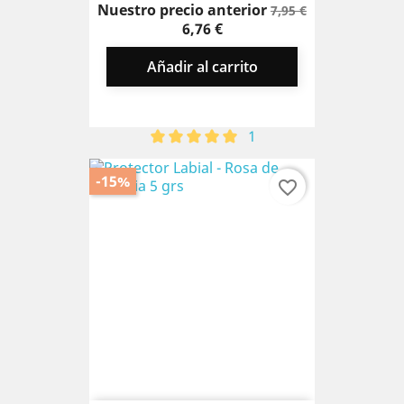
Precio
Precio
Nuestro precio anterior
7,95 €
base
6,76 €
Añadir al carrito
1
-15%
favorite_border