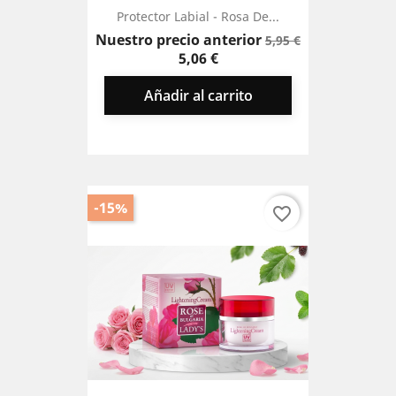
Protector Labial - Rosa De...
Precio
Precio
Nuestro precio anterior
5,95 €
base
5,06 €
Añadir al carrito
-15%
favorite_border