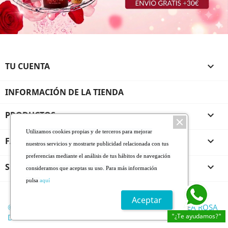
TU CUENTA

INFORMACIÓN DE LA TIENDA
PRODUCTOS

Utilizamos cookies propias y de terceros para mejorar
FARMALINEA ROSA DE BULGARIA

nuestros servicios y mostrarte publicidad relacionada con tus
preferencias mediante el análisis de tus hábitos de navegación
SERVICIO AL CLIENTE

consideramos que aceptas su uso. Para más información
pulsa
aquí
* De 1 a 5 días laborables
Envío y pago
Aceptar
© 2026 - Todos los derechos reservados FARMALINEA ROSA
"¿Te ayudamos?"
DE BULGARIA