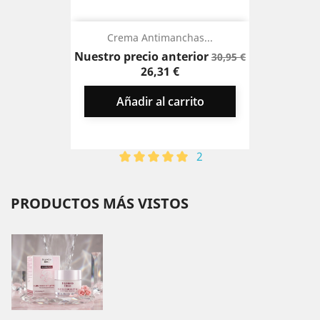
Crema Antimanchas...
Precio
Precio
Nuestro precio anterior
30,95 €
base
26,31 €
Añadir al carrito
2
PRODUCTOS MÁS VISTOS