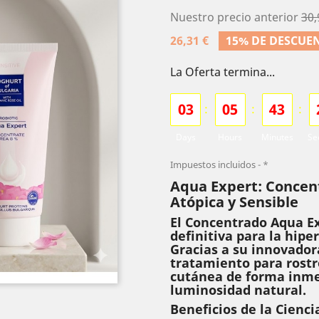
Nuestro precio anterior
30,
26,31 €
15% DE DESCUE
La Oferta termina...
0
3
0
5
4
3
:
:
:
Days
Hours
Minutes
Se
Impuestos incluidos
*
Aqua Expert: Concent
Atópica y Sensible
El Concentrado Aqua Ex
definitiva para la hiper
Gracias a su innovador
tratamiento para rostr
cutánea de forma inmed
luminosidad natural.
Beneficios de la Cienci