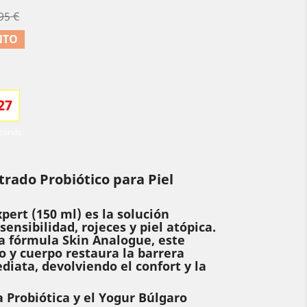
95 €
NTO
2
6
conds
rado Probiótico para Piel
pert (150 ml) es la solución
sensibilidad, rojeces y piel atópica.
a fórmula Skin Analogue, este
o y cuerpo restaura la barrera
iata, devolviendo el confort y la
a Probiótica y el Yogur Búlgaro