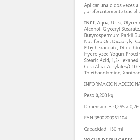
Aplicar una o dos veces a
, preferentemente tras el 
INCI
: Aqua, Urea, Glycerin
Alcohol, Glyceryl Stearat
Butyrospermum Parkii Bu
Nucifera Oil, Dicaprylyl C
Ethylhexanoate, Dimethic
Hydrolyzed Yogurt Protein,
Stearic Acid, 1,2-Hexanedi
Cera Alba, Acrylates/C10-
Thiethanolamine, Xantha
INFORMACIÓN ADICION
Peso 0,200 kg
Dimensiones 0,295 × 0,26
EAN 3800200961104
Capacidad 150 ml
YOGUR DE BULGARIA