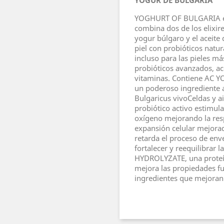
YOGHURT OF BULGARIA es 
combina dos de los elixir
yogur búlgaro y el aceite 
piel con probióticos natur
incluso para las pieles má
probióticos avanzados, ace
vitaminas. Contiene AC
un poderoso ingrediente a
Bulgaricus vivoCeldas y ai
probiótico activo estimul
oxígeno mejorando la resp
expansión celular mejora
retarda el proceso de enve
fortalecer y reequilibrar 
HYDROLYZATE, una proteín
mejora las propiedades fu
ingredientes que mejoran 