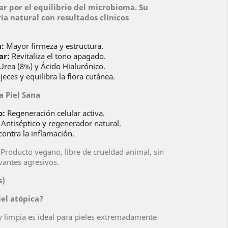
ar por el equilibrio del microbioma. Su
a natural con resultados clínicos
a:
Mayor firmeza y estructura.
ar:
Revitaliza el tono apagado.
rea (8%) y Ácido Hialurónico.
eces y equilibra la flora cutánea.
a Piel Sana
o:
Regeneración celular activa.
Antiséptico y regenerador natural.
contra la inflamación.
Producto vegano, libre de crueldad animal, sin
rvantes agresivos.
s)
iel atópica?
 y limpia es ideal para pieles extremadamente