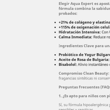
Elegir Aqua Expert es apost
fórmula combina la sabidurí
probados:
+21% de colágeno y elastin
+115% de oxigenación celul
Hidratación Intensiva:
Con U
Calma Inmediata:
Reduce roj
I
ngredientes Clave para un
Probiótico de Yogur Búlgar
Aceite de Rosa de Bulgaria:
Bisabolol:
Alivio instantáneo 
Compromiso Clean Beauty:
fragancias sintéticas ni conse
Preguntas Frecuentes (FAQ
1. ¿Es apto para niños con p
Sí, su fórmula hipoalergénica
sensibles y reactivas.