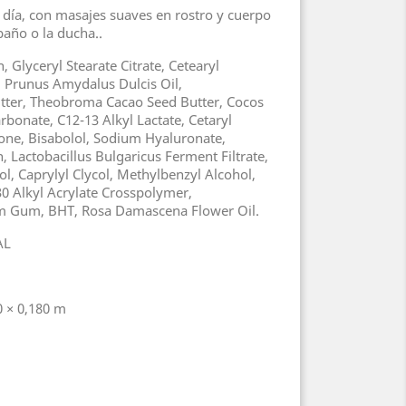
l día, con masajes suaves en rostro y cuerpo
baño o la ducha..
, Glyceryl Stearate Citrate, Cetearyl
e, Prunus Amydalus Dulcis Oil,
tter, Theobroma Cacao Seed Butter, Cocos
arbonate, C12-13 Alkyl Lactate, Cetaryl
one, Bisabolol, Sodium Hyaluronate,
 Lactobacillus Bulgaricus Ferment Filtrate,
ol, Caprylyl Clycol, Methylbenzyl Alcohol,
30 Alkyl Acrylate Crosspolymer,
m Gum, BHT, Rosa Damascena Flower Oil.
AL
0 × 0,180 m