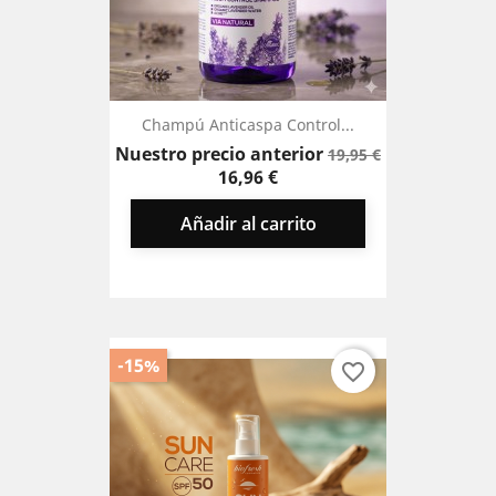
Champú Anticaspa Control...
Precio
Precio
Nuestro precio anterior
19,95 €
base
16,96 €
Añadir al carrito
-15%
favorite_border