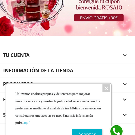
TU CUENTA

INFORMACIÓN DE LA TIENDA
PRODUCTOS

Utilizamos cookies propias y de terceros para mejorar
FARMALINEA ROSA DE BULGARIA

nuestros servicios y mostrarte publicidad relacionada con tus
preferencias mediante el análisis de tus hábitos de navegación
SERVICIO AL CLIENTE

consideramos que aceptas su uso. Para más información
pulsa
aquí
* De 1 a 5 días laborables
Envío y pago
Aceptar