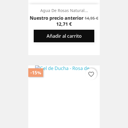
Agua De Rosas Natural...
Precio
Precio
Nuestro precio anterior
14,95 €
base
12,71 €
Añadir al carrito
-15%
favorite_border