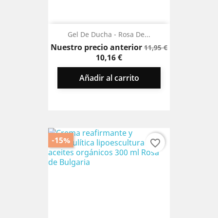
Gel De Ducha - Rosa De...
Precio
Precio
Nuestro precio anterior
11,95 €
base
10,16 €
Añadir al carrito
-15%
favorite_border