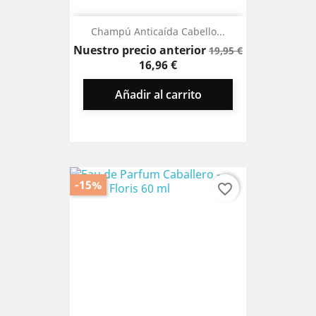
Champú Anticaída Cabello...
Precio
Precio
Nuestro precio anterior
19,95 €
base
16,96 €
Añadir al carrito
-15%
favorite_border