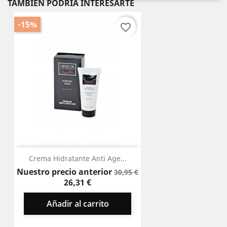
TAMBIÉN PODRÍA INTERESARTE
-15%
favorite_border
Crema Hidratante Anti Age...
Precio
Precio
Nuestro precio anterior
30,95 €
base
26,31 €
Añadir al carrito