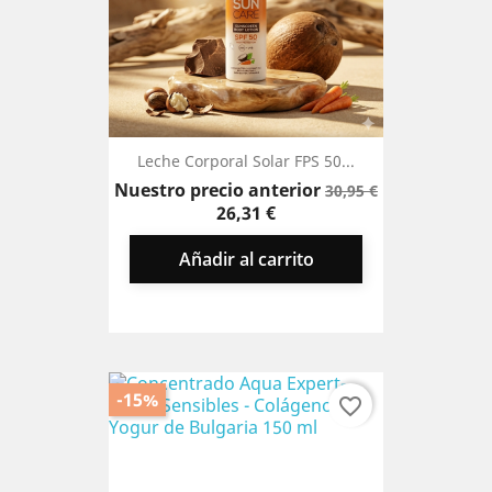
Leche Corporal Solar FPS 50...
Precio
Precio
Nuestro precio anterior
30,95 €
base
26,31 €
Añadir al carrito
-15%
favorite_border