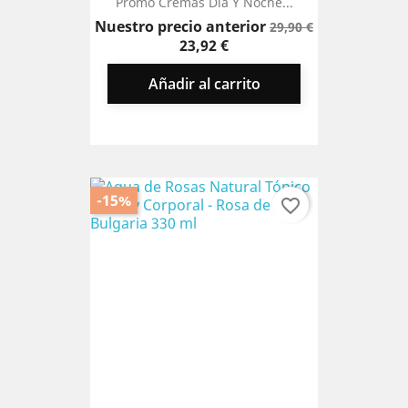
Promo Cremas Día Y Noche...
Precio
Precio
Nuestro precio anterior
29,90 €
base
23,92 €
Añadir al carrito
-15%
favorite_border