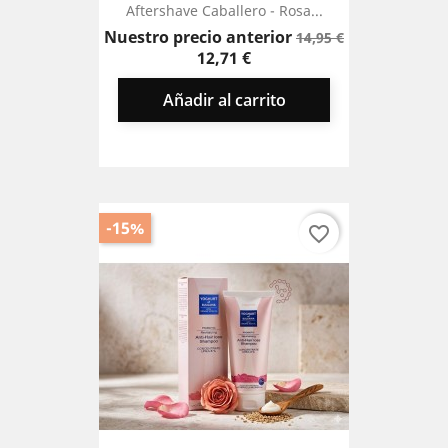
Aftershave Caballero - Rosa...
Precio
Precio
Nuestro precio anterior
14,95 €
base
12,71 €
Añadir al carrito
-15%
favorite_border