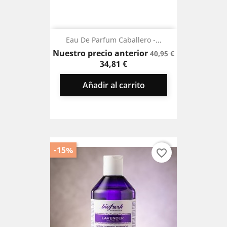
Eau De Parfum Caballero -...
Precio
Precio
Nuestro precio anterior
40,95 €
base
34,81 €
Añadir al carrito
-15%
favorite_border