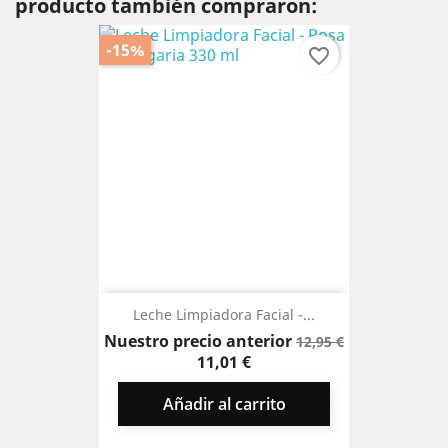
producto también compraron:
-15%
favorite_border
Leche Limpiadora Facial -...
Precio
Precio
Nuestro precio anterior
12,95 €
base
11,01 €
Añadir al carrito