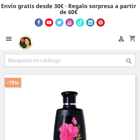
Envío gratis desde 30€ · Regalo sorpresa a partir
de 60€
shopping_cart



-15%