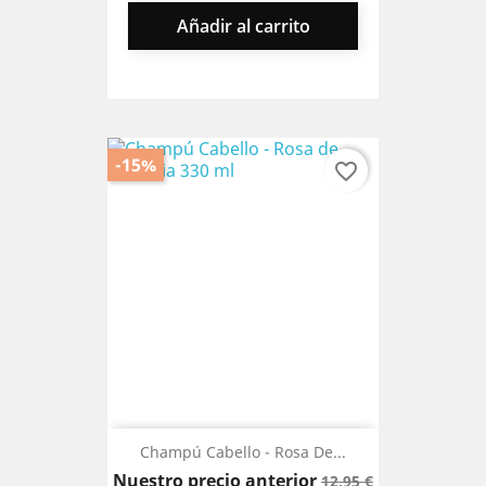
Añadir al carrito
-15%
favorite_border
Champú Cabello - Rosa De...
Precio
Precio
Nuestro precio anterior
12,95 €