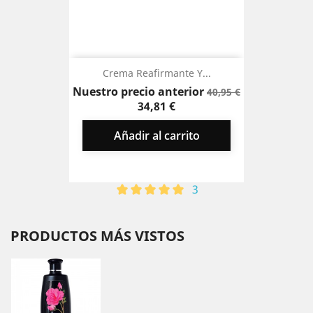
Crema Reafirmante Y...
Precio
Precio
Nuestro precio anterior
40,95 €
base
34,81 €
Añadir al carrito
3
PRODUCTOS MÁS VISTOS