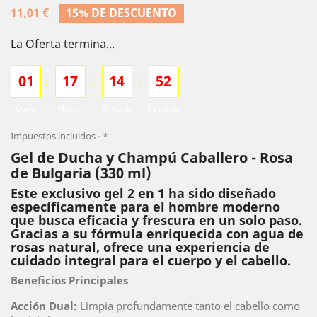
11,01 €
15% DE DESCUENTO
La Oferta termina...
0
1
1
7
1
4
5
1
:
:
:
Days
Hours
Minutes
Seconds
Impuestos incluidos
*
Gel de Ducha y Champú Caballero - Rosa
de Bulgaria (330 ml)
Este exclusivo gel 2 en 1 ha sido diseñado
específicamente para el hombre moderno
que busca eficacia y frescura en un solo paso.
Gracias a su fórmula enriquecida con agua de
rosas natural, ofrece una experiencia de
cuidado integral para el cuerpo y el cabello.
Beneficios Principales
Acción Dual:
Limpia profundamente tanto el cabello como