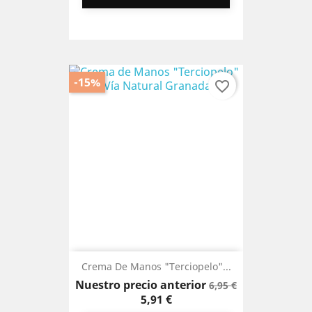
-15%
favorite_border
Crema De Manos "Terciopelo"...
Precio
Precio
Nuestro precio anterior
6,95 €
base
5,91 €