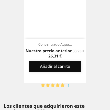
Concentrado Aqua...
Precio
Precio
Nuestro precio anterior
30,95 €
base
26,31 €
Añadir al carrito
1
Los clientes que adquirieron este