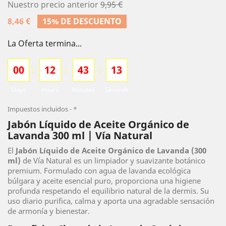
Nuestro precio anterior
9,95 €
8,46 €
15% DE DESCUENTO
La Oferta termina...
0
0
1
2
4
3
1
2
:
:
:
Days
Hours
Minutes
Seconds
Impuestos incluidos
*
Jabón Líquido de Aceite Orgánico de
Lavanda 300 ml | Vía Natural
El
Jabón Líquido de Aceite Orgánico de Lavanda (300
ml)
de Vía Natural es un limpiador y suavizante botánico
premium. Formulado con agua de lavanda ecológica
búlgara y aceite esencial puro, proporciona una higiene
profunda respetando el equilibrio natural de la dermis. Su
uso diario purifica, calma y aporta una agradable sensación
de armonía y bienestar.