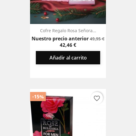
Cofre Regalo Rosa Señora...
Precio
Precio
Nuestro precio anterior
49,95 €
base
42,46 €
Añadir al carrito
-15%
favorite_border