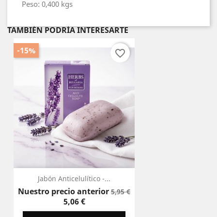
Peso: 0,400 kgs
TAMBIÉN PODRÍA INTERESARTE
-15%
favorite_border
Jabón Anticelulítico -...
Precio
Precio
Nuestro precio anterior
5,95 €
base
5,06 €