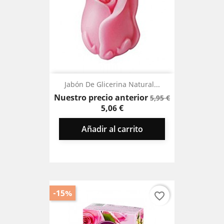
Jabón De Glicerina Natural...
Precio
Precio
Nuestro precio anterior
5,95 €
base
5,06 €
Añadir al carrito
-15%
favorite_border