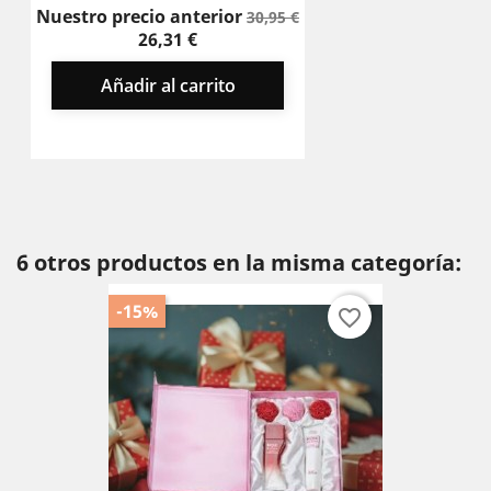
Precio
Precio
Nuestro precio anterior
30,95 €
base
26,31 €
Añadir al carrito
6 otros productos en la misma categoría:
-15%
favorite_border