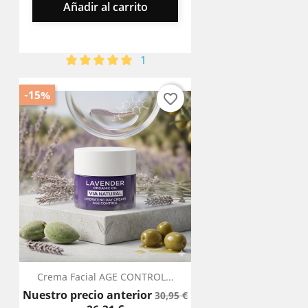
Añadir al carrito
1
-15%
favorite_border
Crema Facial AGE CONTROL...
Precio
Precio
Nuestro precio anterior
30,95 €