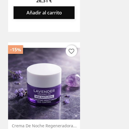
base
26,31 €
Añadir al carrito
-15%
favorite_border
Crema De Noche Regeneradora...