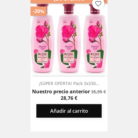
favorite_border
-20%
¡SÚPER OFERTA! Pack 3x330...
Precio
Precio
Nuestro precio anterior
35,95 €
base
28,76 €
Añadir al carrito