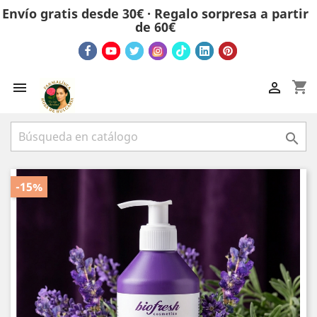
Envío gratis desde 30€ · Regalo sorpresa a partir
de 60€
shopping_cart



-15%