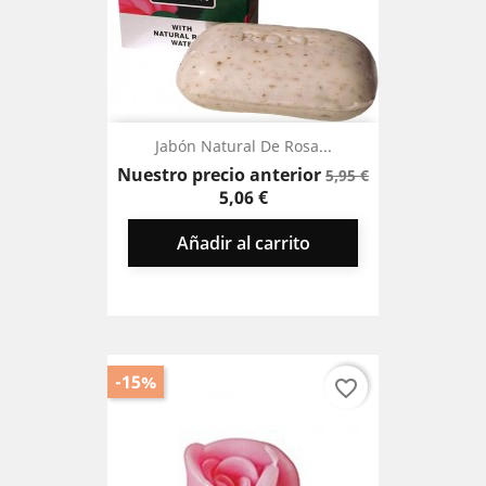
Jabón Natural De Rosa...
Precio
Precio
Nuestro precio anterior
5,95 €
base
5,06 €
Añadir al carrito
-15%
favorite_border