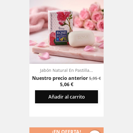
Jabón Natural En Pastilla...
Precio
Precio
Nuestro precio anterior
5,95 €
base
5,06 €
Añadir al carrito
¡EN OFERTA!