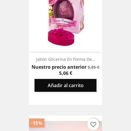
Jabón Glicerina En Forma De...
Precio
Precio
Nuestro precio anterior
5,95 €
base
5,06 €
Añadir al carrito
-15%
favorite_border