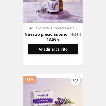
Agua Micelar Limpiadora De...
Precio
Precio
Nuestro precio anterior
15,95 €
base
13,56 €
Añadir al carrito
-15%
favorite_border