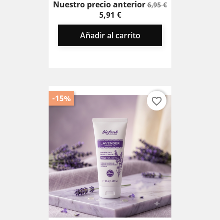
Precio
Precio
Nuestro precio anterior
6,95 €
base
5,91 €
Añadir al carrito
-15%
favorite_border