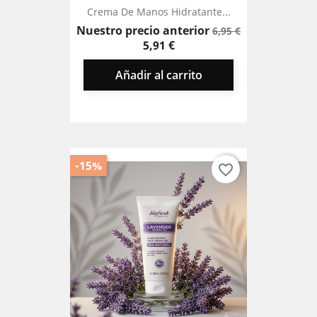
Crema De Manos Hidratante...
Precio
Precio
Nuestro precio anterior
6,95 €
base
5,91 €
Añadir al carrito
-15%
favorite_border