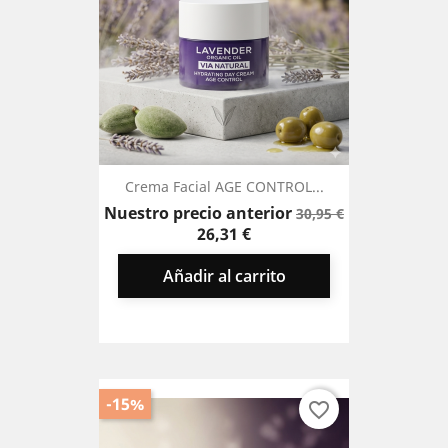
Crema Facial AGE CONTROL...
Precio
Precio
Nuestro precio anterior
30,95 €
base
26,31 €
Añadir al carrito
-15%
favorite_border