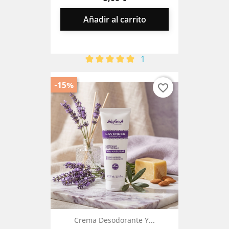
Añadir al carrito
1
-15%
favorite_border
Crema Desodorante Y...