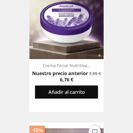
Crema Facial Nutritiva...
Precio
Precio
Nuestro precio anterior
7,95 €
base
6,76 €
Añadir al carrito
-15%
favorite_border