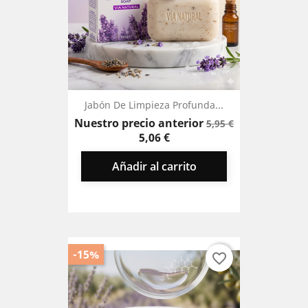
Jabón De Limpieza Profunda...
Precio
Precio
Nuestro precio anterior
5,95 €
base
5,06 €
Añadir al carrito
-15%
favorite_border