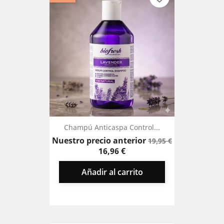
Champú Anticaspa Control...
Precio
Precio
Nuestro precio anterior
19,95 €
base
16,96 €
Añadir al carrito