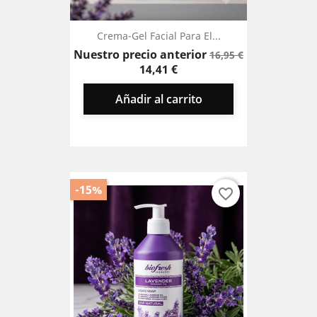
Crema-Gel Facial Para El...
Precio
Precio
Nuestro precio anterior
16,95 €
base
14,41 €
Añadir al carrito
-15%
favorite_border