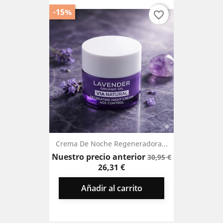
-15%
favorite_border
Crema De Noche Regeneradora...
Precio
Precio
Nuestro precio anterior
30,95 €
base
26,31 €
Añadir al carrito