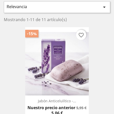
Relevancia

Mostrando 1-11 de 11 artículo(s)
-15%
favorite_border
Jabón Anticelulítico -...
Precio
Precio
Nuestro precio anterior
5,95 €
base
5,06 €