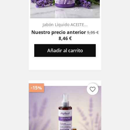
Jabón Líquido ACEITE...
Precio
Precio
Nuestro precio anterior
9,95 €
base
8,46 €
Añadir al carrito
-15%
favorite_border