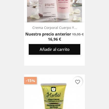
Crema Corporal Cuerpo Y...
Precio
Precio
Nuestro precio anterior
19,95 €
base
16,96 €
Añadir al carrito
-15%
favorite_border