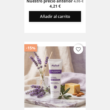
Precio
Precio
Nuestro precio anterior
4,95 €
base
4,21 €
Añadir al carrito
-15%
favorite_border