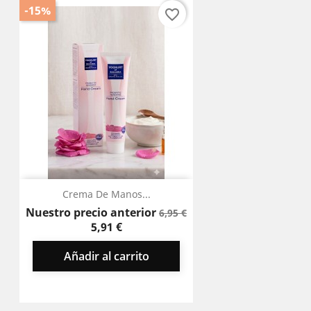
-15%
favorite_border
Crema De Manos...
Precio
Precio
Nuestro precio anterior
6,95 €
base
5,91 €
Añadir al carrito