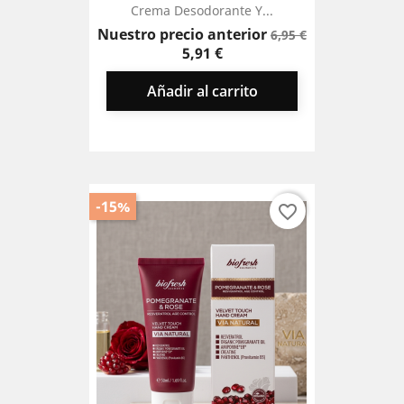
Crema Desodorante Y...
Precio
Precio
Nuestro precio anterior
6,95 €
base
5,91 €
Añadir al carrito
-15%
favorite_border