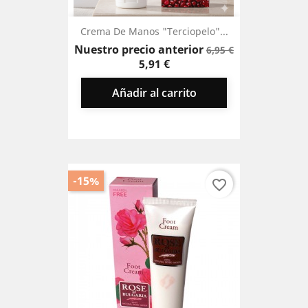
Crema De Manos "Terciopelo"...
Precio
Precio
Nuestro precio anterior
6,95 €
base
5,91 €
Añadir al carrito
-15%
favorite_border