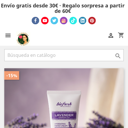
Envío gratis desde 30€ · Regalo sorpresa a partir
de 60€
shopping_cart



-15%