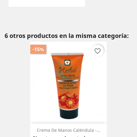
6 otros productos en la misma categoría:
-15%
favorite_border
Crema De Manos Caléndula -...