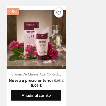
-15%
favorite_border
Crema De Manos Age Control...
Precio
Precio
Nuestro precio anterior
5,95 €
base
5,06 €
Añadir al carrito