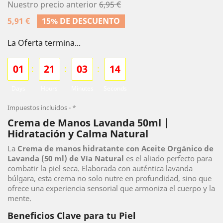
Nuestro precio anterior
6,95 €
5,91 €
15% DE DESCUENTO
La Oferta termina...
0
1
2
1
0
3
1
3
:
:
:
Days
Hours
Minutes
Seconds
Impuestos incluidos
*
Crema de Manos Lavanda 50ml |
Hidratación y Calma Natural
La
Crema de manos hidratante con Aceite Orgánico de
Lavanda (50 ml) de Vía Natural
es el aliado perfecto para
combatir la piel seca. Elaborada con auténtica lavanda
búlgara, esta crema no solo nutre en profundidad, sino que
ofrece una experiencia sensorial que armoniza el cuerpo y la
mente.
Beneficios Clave para tu Piel