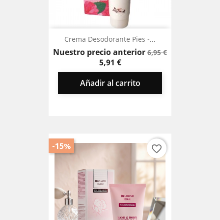
Crema Desodorante Pies -...
Precio
Precio
Nuestro precio anterior
6,95 €
base
5,91 €
Añadir al carrito
-15%
favorite_border