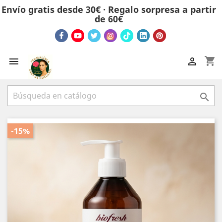
Envío gratis desde 30€ · Regalo sorpresa a partir
de 60€
shopping_cart



-15%