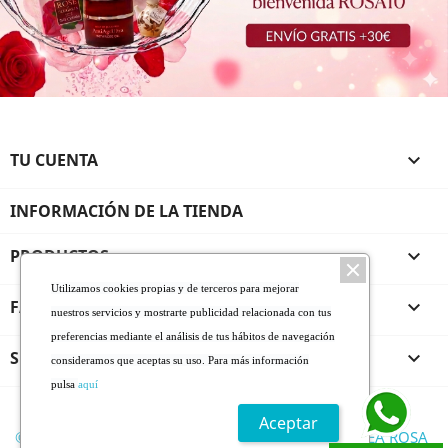
TU CUENTA

INFORMACIÓN DE LA TIENDA
PRODUCTOS

Utilizamos cookies propias y de terceros para mejorar
FARMALINEA ROSA DE BULGARIA

nuestros servicios y mostrarte publicidad relacionada con tus
preferencias mediante el análisis de tus hábitos de navegación
SERVICIO AL CLIENTE

consideramos que aceptas su uso. Para más información
pulsa
aquí
* De 1 a 5 días laborables
Envío y pago
Aceptar
© 2026 - Todos los derechos reservados FARMALINEA ROSA