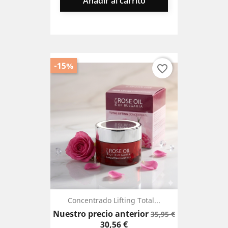
Añadir al carrito
-15%
favorite_border
Concentrado Lifting Total...
Precio
Precio
Nuestro precio anterior
35,95 €
base
30,56 €