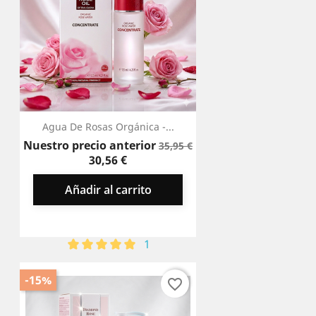
Agua De Rosas Orgánica -...
Precio
Precio
Nuestro precio anterior
35,95 €
base
30,56 €
Añadir al carrito
1
-15%
favorite_border