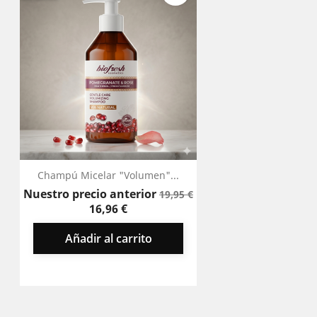
Champú Micelar "Volumen"...
Precio
Precio
Nuestro precio anterior
19,95 €
base
16,96 €
Añadir al carrito