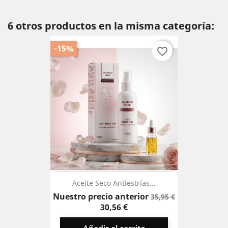
6 otros productos en la misma categoría:
-15%
favorite_border
Aceite Seco Antiestrías...
Precio
Precio
Nuestro precio anterior
35,95 €
base
30,56 €