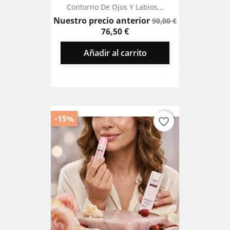
Contorno De Ojos Y Labios...
Precio
Precio
Nuestro precio anterior
90,00 €
base
76,50 €
Añadir al carrito
-15%
favorite_border