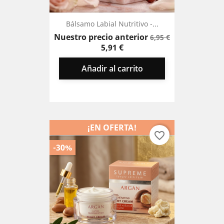
Bálsamo Labial Nutritivo -...
Precio
Precio
Nuestro precio anterior
6,95 €
base
5,91 €
Añadir al carrito
¡EN OFERTA!
favorite_border
-30%