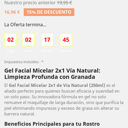
Nuestro precio anterior
19,95 €
16,96 €
15% DE DESCUENTO
La Oferta termina...
0
2
0
2
1
7
4
3
:
:
:
Days
Hours
Minutes
Seconds
Impuestos incluidos
*
Gel Facial Micelar 2x1 Vía Natural:
Limpieza Profunda con Granada
El
Gel Facial Micelar 2x1 de Vía Natural (250ml)
es el
aliado perfecto para quienes buscan eficacia y suavidad en
un solo paso. Su innovadora fórmula en gel no solo
remueve el maquillaje de larga duración, sino que purifica la
piel eliminando impurezas y exceso de grasa sin alterar su
barrera natural.
Beneficios Principales para tu Rostro