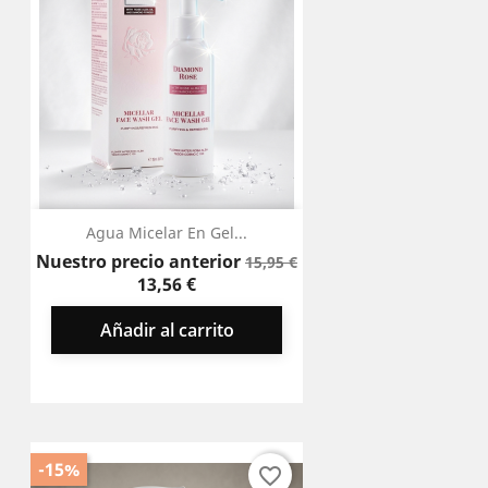
Agua Micelar En Gel...
Precio
Precio
Nuestro precio anterior
15,95 €
base
13,56 €
Añadir al carrito
-15%
favorite_border