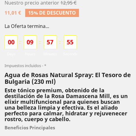
Nuestro precio anterior
12,95 €
11,01 €
15% DE DESCUENTO
La Oferta termina...
0
0
0
9
5
7
5
3
:
:
:
Days
Hours
Minutes
Seconds
Impuestos incluidos
*
Agua de Rosas Natural Spray: El Tesoro de
Bulgaria (230 ml)
Este tónico premium, obtenido de la
destilación de la Rosa Damascena Mill, es un
elixir multifuncional para quienes buscan
una belleza limpia y efectiva. Es el aliado
perfecto para calmar, hidratar y rejuvenecer
rostro, cuerpo y cabello.
Beneficios Principales