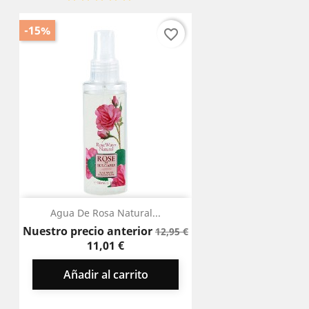
-15%
favorite_border
Agua De Rosa Natural...
Precio
Precio
Nuestro precio anterior
12,95 €
base
11,01 €
Añadir al carrito