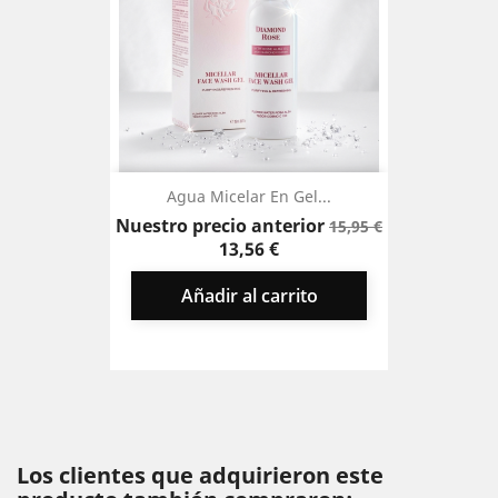
Agua Micelar En Gel...
Precio
Precio
Nuestro precio anterior
15,95 €
base
13,56 €
Añadir al carrito
Los clientes que adquirieron este