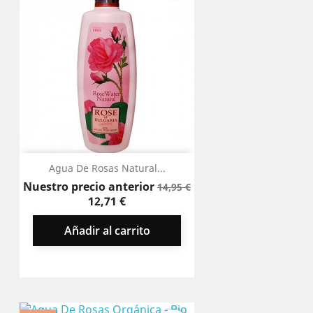
Agua De Rosas Natural...
Precio
Precio
Nuestro precio anterior
14,95 €
base
12,71 €
Añadir al carrito