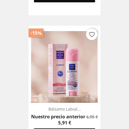
-15%
favorite_border
Bálsamo Labial...
Precio
Precio
Nuestro precio anterior
6,95 €
base
5,91 €