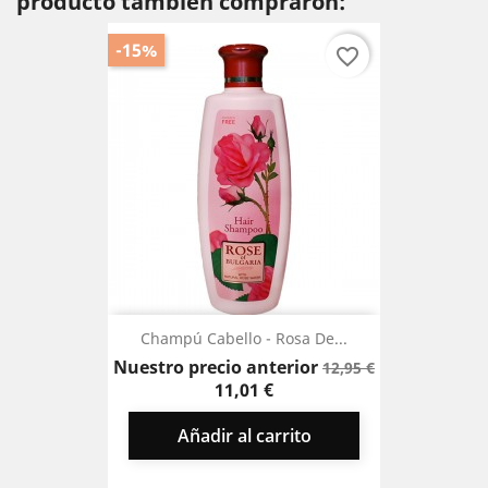
producto también compraron:
-15%
favorite_border
Champú Cabello - Rosa De...
Precio
Precio
Nuestro precio anterior
12,95 €
base
11,01 €
Añadir al carrito