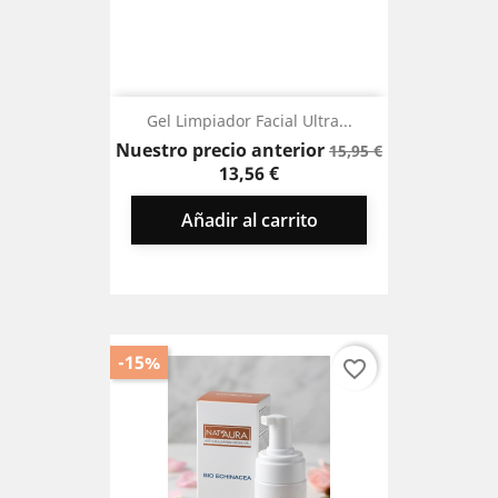
Gel Limpiador Facial Ultra...
Precio
Precio
Nuestro precio anterior
15,95 €
base
13,56 €
Añadir al carrito
-15%
favorite_border