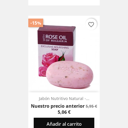
-15%
favorite_border
Jabón Nutritivo Natural -...
Precio
Precio
Nuestro precio anterior
5,95 €
base
5,06 €
Añadir al carrito