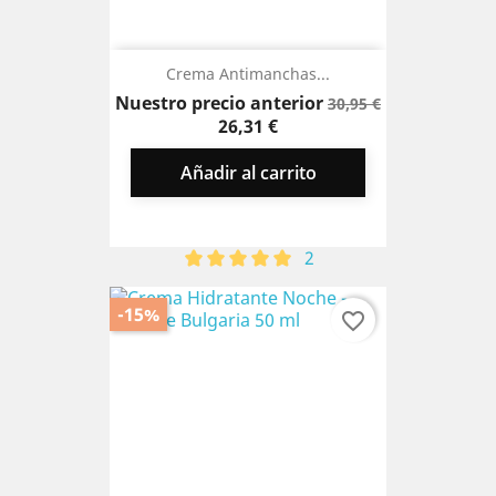
Crema Antimanchas...
Precio
Precio
Nuestro precio anterior
30,95 €
base
26,31 €
Añadir al carrito
2
-15%
favorite_border