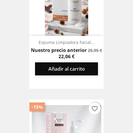
Espuma Limpiadora Facial...
Precio
Precio
Nuestro precio anterior
25,95 €
base
22,06 €
Añadir al carrito
-15%
favorite_border