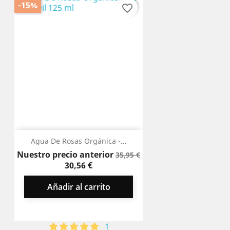
-15%
favorite_border
Agua De Rosas Orgánica -...
Precio
Precio
Nuestro precio anterior
35,95 €
base
30,56 €
Añadir al carrito
1