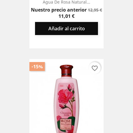
Agua De Rosa Natural...
Precio
Precio
Nuestro precio anterior
12,95 €
base
11,01 €
Añadir al carrito
-15%
favorite_border