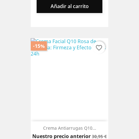
Añadir al carrito
-15%
favorite_border
Crema Antiarrugas Q10...
Precio
Precio
Nuestro precio anterior
30,95 €