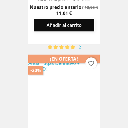
Precio
Precio
Nuestro precio anterior
12,95 €
base
11,01 €
Añadir al carrito
2
¡EN OFERTA!
favorite_border
-20%