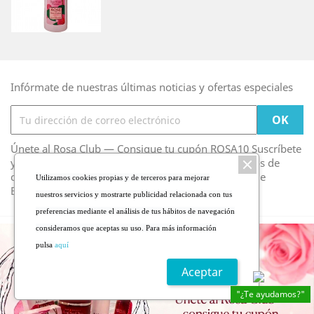
Infórmate de nuestras últimas noticias y ofertas especiales
Únete al Rosa Club — Consigue tu cupón ROSA10 Suscríbete
y recibe tu -10% de bienvenida. Novedades, consejos de
cuidado de piel y la cultura de la Rosa Damascena de
Utilizamos cookies propias y de terceros para mejorar
Bulgaria. Puedes darte de baja cuando quieras.
nuestros servicios y mostrarte publicidad relacionada con tus
preferencias mediante el análisis de tus hábitos de navegación
consideramos que aceptas su uso. Para más información
pulsa
aquí
Aceptar
"¿Te ayudamos?"