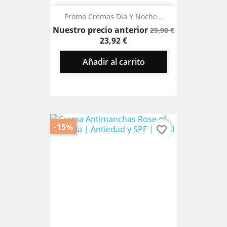
Promo Cremas Día Y Noche...
Precio
Precio
Nuestro precio anterior
29,90 €
base
23,92 €
Añadir al carrito
-15%
favorite_border