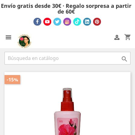
Envío gratis desde 30€ · Regalo sorpresa a partir
de 60€
shopping_cart



-15%