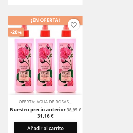
¡EN OFERTA!
favorite_border
-20%
OFERTA: AGUA DE ROSAS...
Precio
Precio
Nuestro precio anterior
38,95 €
base
31,16 €
Añadir al carrito